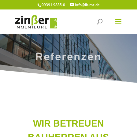
09391 9885-0
info@ib-mz.de
Referenzen
WIR BETREUEN