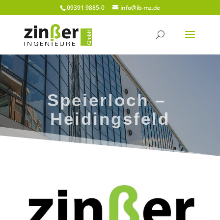
09391 9885-0
info@ib-mz.de
Speierloch –
Heidingsfeld